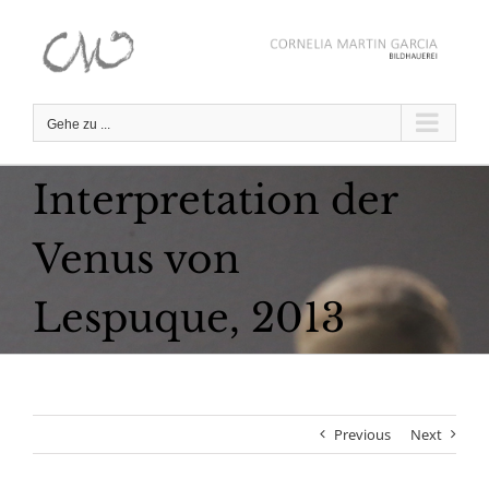
Zum
Inhalt
springen
Gehe zu ...
Interpretation der
Venus von
Lespuque, 2013
Previous
Next