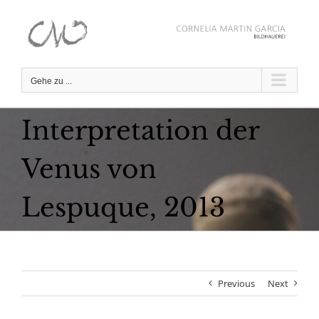
Zum
Inhalt
springen
Gehe zu ...
Interpretation der
Venus von
Lespuque, 2013
Previous
Next